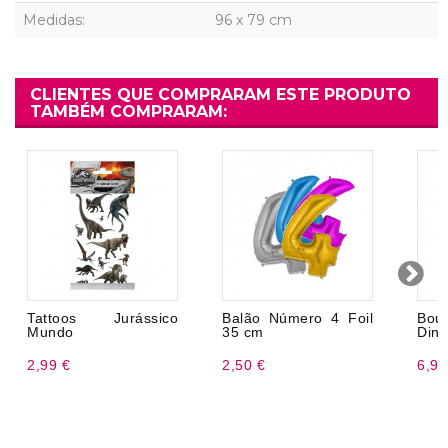
Medidas:
96 x 79 cm
CLIENTES QUE COMPRARAM ESTE PRODUTO
TAMBÉM COMPRARAM:
Tattoos Jurássico
Balão Número 4 Foil
Bou
Mundo
35 cm
Dino
2,99 €
2,50 €
6,99