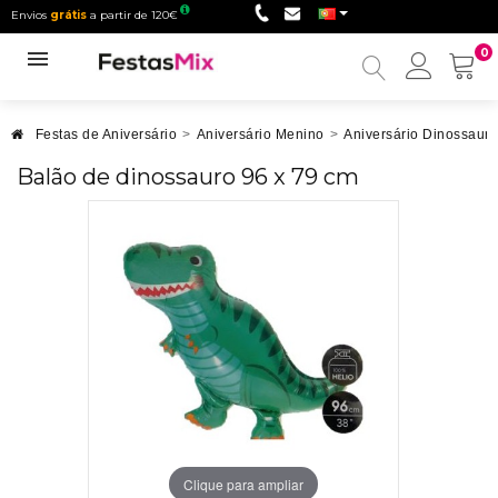
Envios
grátis
a partir de 120€
0
Minha
conta
Festas de Aniversário
>
Aniversário Menino
>
Aniversário Dinossauro
Balão de dinossauro 96 x 79 cm
Clique para ampliar