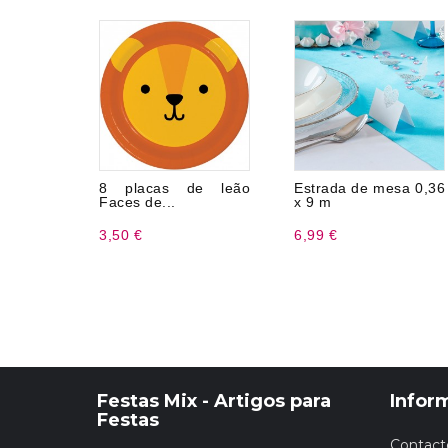
8 placas de leão
Estrada de mesa 0,36
Faces de...
x 9 m
3,50 €
6,99 €
Festas Mix - Artigos para
Infor
Festas
Contact