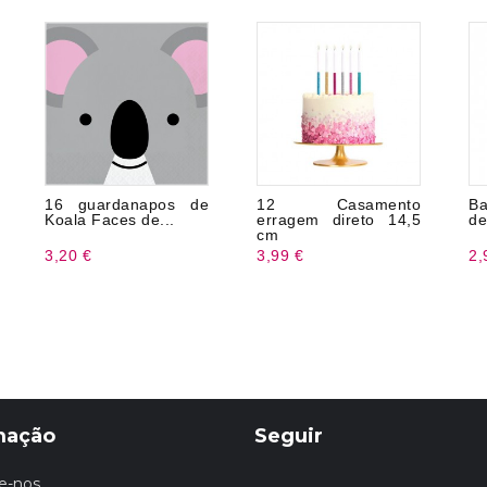
16 guardanapos de
12 Casamento
Ba
Koala Faces de...
erragem direto 14,5
de
cm
3,20 €
3,99 €
2,
mação
Seguir
e-nos