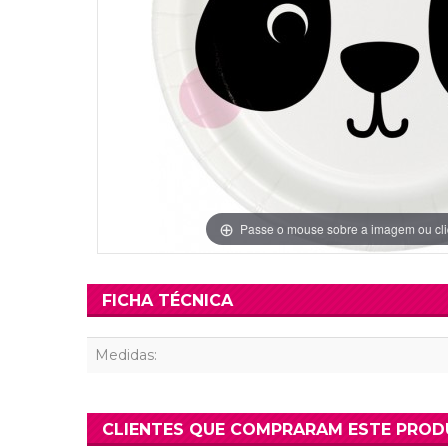
Grinaldas Cas
Ver Mais
Ver Mais
Decoração Aniv
Ver Mais
Ver Mais
Passe o mouse sobre a imagem ou cli
FICHA TÉCNICA
Medidas:
CLIENTES QUE COMPRARAM ESTE PRO