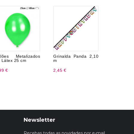
lões Metalizados
Grinalda Panda 2,10
8 pratos
 Látex 25 cm
m
animais 1
99 €
2,45 €
3,20 €
Newsletter
Recebas todas as novidades por e-mail