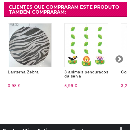
CLIENTES QUE COMPRARAM ESTE PRODUTO
TAMBÉM COMPRARAM:
Lanterna Zebra
3 animais pendurados
Copo
da selva
0,98 €
5,99 €
3,20