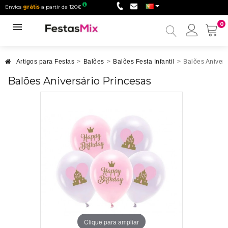
Envios
grátis
a partir de 120€
0
Minha
conta
Artigos para Festas
>
Balões
>
Balões Festa Infantil
>
Balões Anivers
Balões Aniversário Princesas
Clique para ampliar