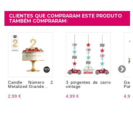
CLIENTES QUE COMPRARAM ESTE PRODUTO
TAMBÉM COMPRARAM:
Candle Número 2
3 pingentes de carro
Gal
Metalized Grande...
vintage
Pata
2,99 €
4,99 €
4,99