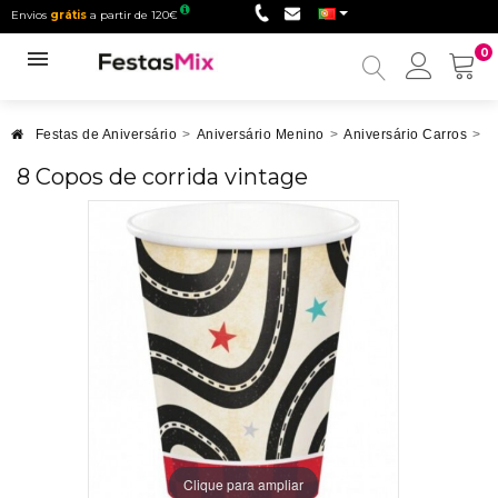
Envios
grátis
a partir de 120€
0
Minha
conta
Festas de Aniversário
>
Aniversário Menino
>
Aniversário Carros
>
8
8 Copos de corrida vintage
Clique para ampliar