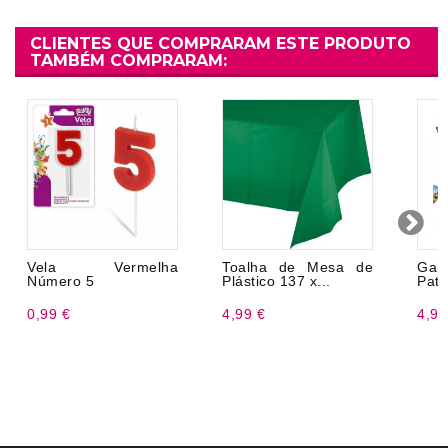
CLIENTES QUE COMPRARAM ESTE PRODUTO
TAMBÉM COMPRARAM:
Vela Vermelha
Toalha de Mesa de
Gal
Número 5
Plástico 137 x...
Pata
0,99 €
4,99 €
4,99