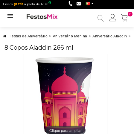
Envios
grátis
a partir de 120€
0
Minha
conta
Festas de Aniversário
>
Aniversário Menina
>
Aniversário Aladdin
>
8 Copos Aladdin 266 ml
Clique para ampliar