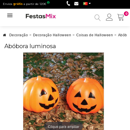
Envios
grátis
a partir de 120€
0
Minha
conta
Decoração
>
Decoração Halloween
>
Coisas de Halloween
>
Abóbor
Abóbora luminosa
Clique para ampliar