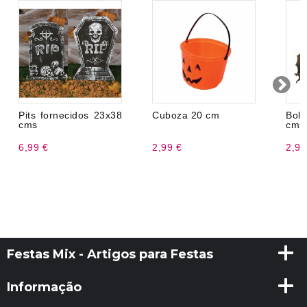
Pits fornecidos 23x38
Cuboza 20 cm
Bol
cms
cms
6,99 €
2,99 €
2,99
Festas Mix - Artigos para Festas
Informação