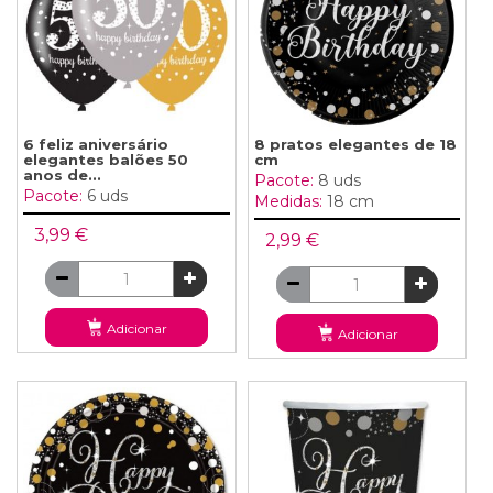
6 feliz aniversário
8 pratos elegantes de 18
elegantes balões 50
cm
anos de...
Pacote:
8 uds
Pacote:
6 uds
Medidas:
18 cm
3,99 €
2,99 €
Adicionar
Adicionar