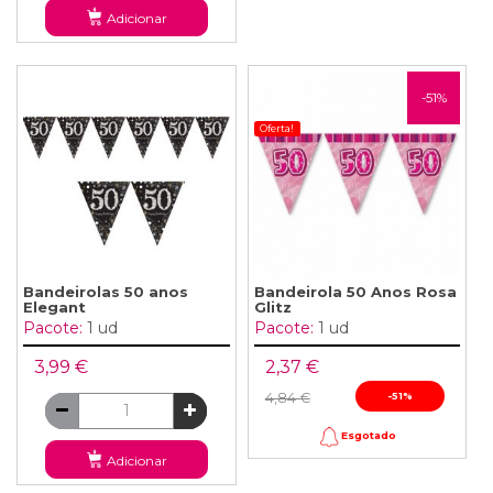
Adicionar
-51%
Oferta!
Bandeirolas 50 anos
Bandeirola 50 Anos Rosa
Elegant
Glitz
Pacote:
1 ud
Pacote:
1 ud
3,99 €
2,37 €
4,84 €
-51%
Esgotado
Adicionar