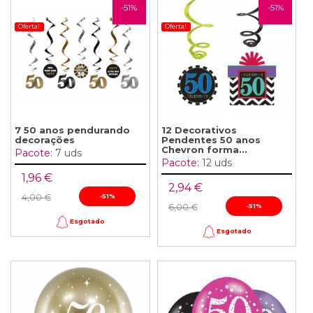
-51%
-51%
Oferta!
Oferta!
7 50 anos pendurando
12 Decorativos
decorações
Pendentes 50 anos
Chevron forma...
Pacote:
7 uds
Pacote:
12 uds
1,96 €
2,94 €
4,00 €
-51%
6,00 €
-51%
Esgotado
Esgotado