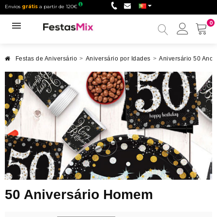
Envios
grátis
a partir de 120€
0
Minha
conta
Festas de Aniversário
>
Aniversário por Idades
>
Aniversário 50 Anos
50 Aniversário Homem