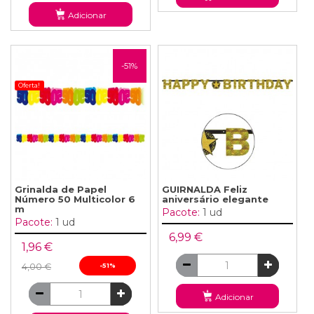
Adicionar
-51%
Oferta!
Grinalda de Papel
GUIRNALDA Feliz
Número 50 Multicolor 6
aniversário elegante
m
Pacote:
1 ud
Pacote:
1 ud
6,99 €
1,96 €
4,00 €
-51%
Adicionar