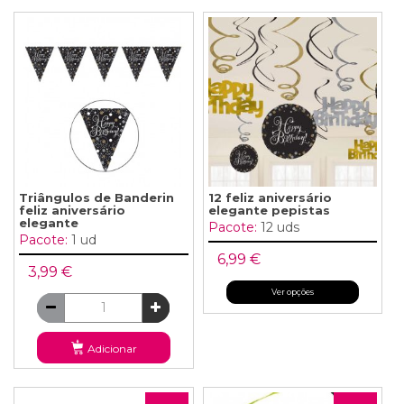
Triângulos de Banderin
12 feliz aniversário
feliz aniversário
elegante pepistas
elegante
Pacote:
12 uds
Pacote:
1 ud
6,99 €
3,99 €
Ver opções
Adicionar