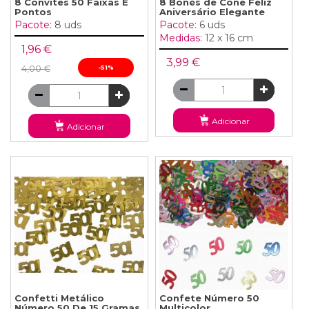
8 Convites 50 Faixas E
8 Bonés de Cone Feliz
Pontos
Aniversário Elegante
Pacote:
8 uds
Pacote:
6 uds
Medidas:
12 x 16 cm
1,96 €
3,99 €
4,00 €
-51%
Adicionar
Adicionar
Confetti Metálico
Confete Número 50
Número 50 De 15 Gramas
Multicolor