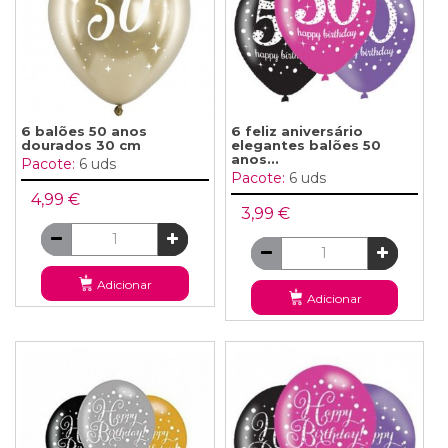
6 balões 50 anos
6 feliz aniversário
dourados 30 cm
elegantes balões 50
anos...
Pacote:
6 uds
Pacote:
6 uds
4,99 €
3,99 €
Adicionar
Adicionar