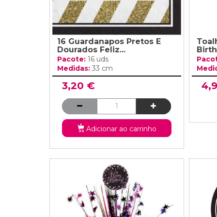
16 Guardanapos Pretos E
Toal
Dourados Feliz...
Birt
Pacote:
16 uds
Paco
Medidas:
33 cm
Medi
3,20 €
4,
Adicionar ao carrinho