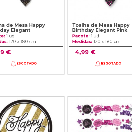
ha de Mesa Happy
Toalha de Mesa Happy
hday Elegant
Birthday Elegant Pink
te:
1 ud
Pacote:
1 ud
das:
120 x 180 cm
Medidas:
120 x 180 cm
99 €
4,99 €
ESGOTADO
ESGOTADO