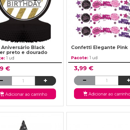
z Aniversário Black
Confetti Elegante Pink
er preto e dourado
Pacote:
1 ud
te:
1 ud
3,99 €
99 €
Adicionar ao carrinh
Adicionar ao carrinho