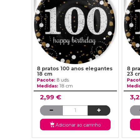
Grinaldas Cas
Ver Mais
Ver Mais
Decoração Aniv
Ver Mais
Ver Mais
8 pratos 100 anos elegantes
8 pr
18 cm
23 c
Pacote:
8 uds
Paco
Medidas:
18 cm
Medi
2,99 €
3,
Adicionar ao carrinho