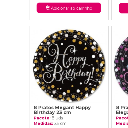
Adicionar ao carrinho
8 Pratos Elegant Happy
8 Pr
Birthday 23 cm
Eleg
Pacote:
8 uds
Paco
Medidas:
23 cm
Medi