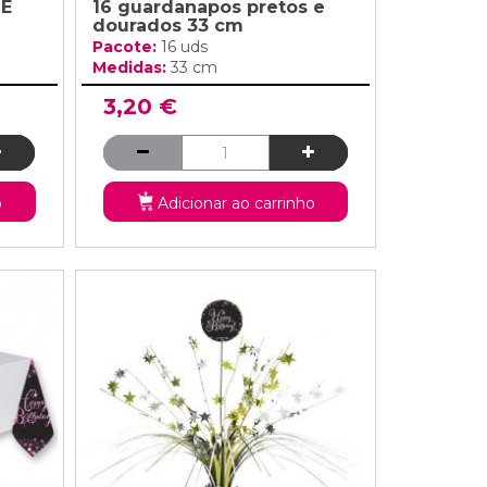
 E
16 guardanapos pretos e
dourados 33 cm
Pacote:
16 uds
Medidas:
33 cm
3,20 €
o
Adicionar ao carrinho