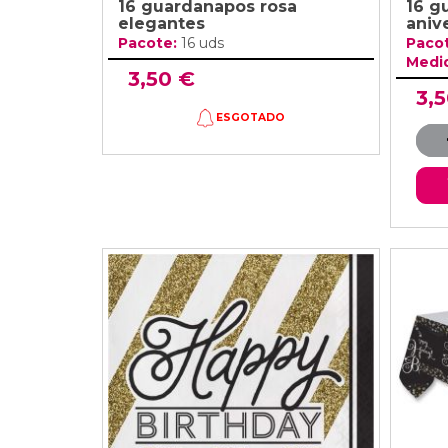
16 guardanapos rosa
16 g
elegantes
anive
Pacote:
16 uds
Paco
Medi
3,50 €
3,
ESGOTADO