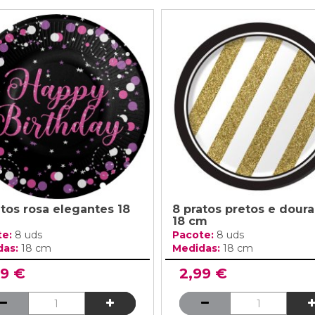
atos rosa elegantes 18
8 pratos pretos e dour
18 cm
te:
8 uds
Pacote:
8 uds
das:
18 cm
Medidas:
18 cm
99 €
2,99 €