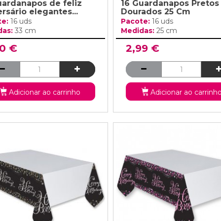
uardanapos de feliz
16 Guardanapos Pretos
rsário elegantes...
Dourados 25 Cm
te:
16 uds
Pacote:
16 uds
das:
33 cm
Medidas:
25 cm
50 €
2,99 €
Adicionar ao carrinho
Adicionar ao carrinh