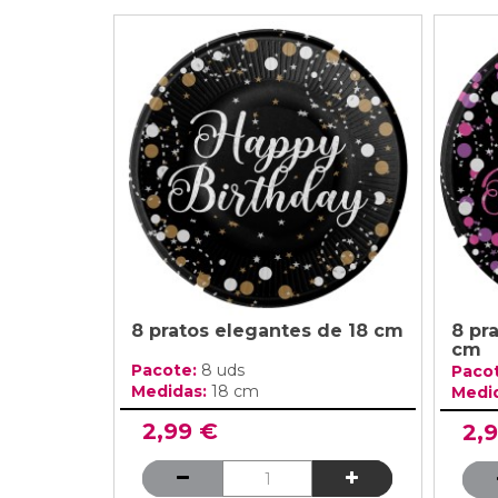
8 pratos elegantes de 18 cm
8 pr
cm
Pacote:
8 uds
Paco
Medidas:
18 cm
Medi
2,99 €
2,