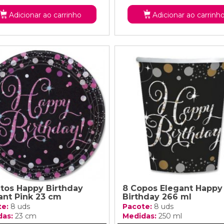
Adicionar ao carrinho
Adicionar ao carrinh
atos Happy Birthday
8 Copos Elegant Happy
ant Pink 23 cm
Birthday 266 ml
te:
8 uds
Pacote:
8 uds
das:
23 cm
Medidas:
250 ml