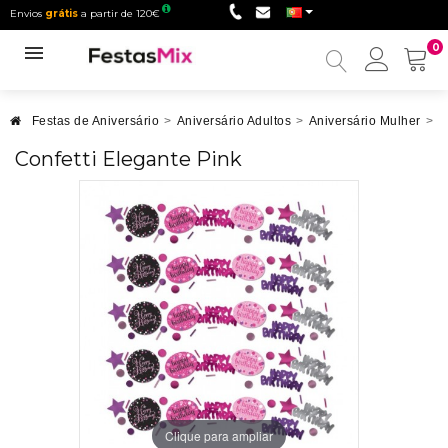
Envios
grátis
a partir de 120€
0
Minha
conta
Festas de Aniversário
>
Aniversário Adultos
>
Aniversário Mulher
>
A
Confetti Elegante Pink
Clique para ampliar