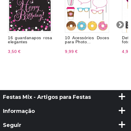
16 guardanapos rosa
10 Acessórios Doces
De
elegantes
para Photo...
foto
3,50 €
9,99 €
4,99
Festas Mix - Artigos para Festas
Informação
Seguir