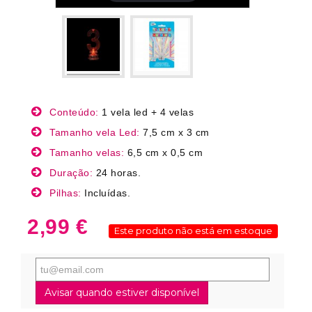
Conteúdo:
1 vela led + 4 velas
Tamanho vela Led:
7,5 cm x 3 cm
Tamanho velas:
6,5 cm x 0,5 cm
Duração:
24 horas.
Pilhas:
Incluídas.
2,99 €
Este produto não está em estoque
Avisar quando estiver disponível