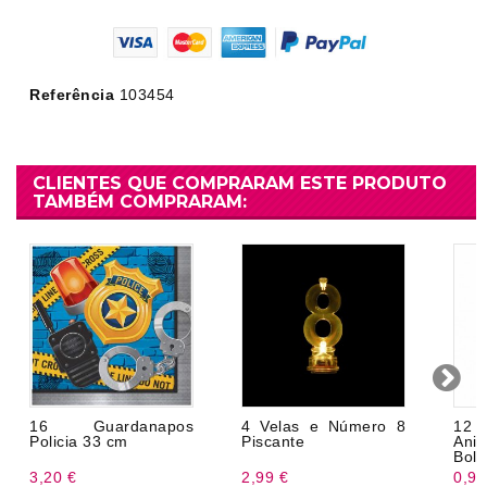
Referência
103454
CLIENTES QUE COMPRARAM ESTE PRODUTO
TAMBÉM COMPRARAM:
16 Guardanapos
4 Velas e Número 8
12
Policia 33 cm
Piscante
Aniv
Boli
3,20 €
2,99 €
0,98