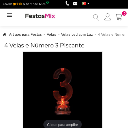
Envios
grátis
a partir de 120€
0
Minha
conta
Artigos para Festas
>
Velas
>
Velas Led com Luz
>
4 Velas e Número
4 Velas e Número 3 Piscante
Clique para ampliar