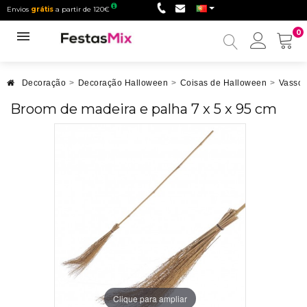
Envios
grátis
a partir de 120€
0
Minha
conta
Decoração
>
Decoração Halloween
>
Coisas de Halloween
>
Vassou
Broom de madeira e palha 7 x 5 x 95 cm
Clique para ampliar