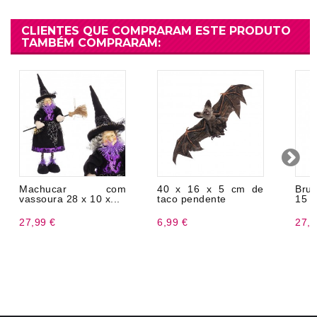
CLIENTES QUE COMPRARAM ESTE PRODUTO
TAMBÉM COMPRARAM:
Machucar com
40 x 16 x 5 cm de
Bru
vassoura 28 x 10 x...
taco pendente
15 x
27,99 €
6,99 €
27,9