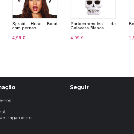
Spraid Head Band
Portacarameles de
Bo
com pernas
Calavera Blanca
4,99 €
4,99 €
1,
mação
Seguir
e-nos
gal
 de Pagamento