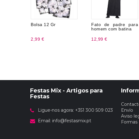
Bolsa 12 Gr
Fato de padre para
homem com batina
2,99 €
12,99 €
Festas Mix - Artigos para
Infor
Festas
Contact
Ligue-nos agora: +351 300 509 023
Envío
Aviso le
Email:
info@festasmix.pt
Formas