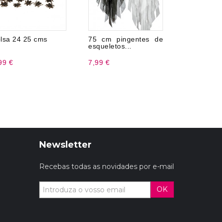
lsa 24 25 cms
75 cm pingentes de
Pits forne
esqueletos...
cms
99 €
7,99 €
6,99 €
Newsletter
Recebas todas as novidades por e-mail
OK