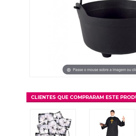
Grinaldas Cas
Ver Mais
Ver Mais
Decoração Aniv
Ver Mais
Ver Mais
Passe o mouse sobre a imagem ou cli
CLIENTES QUE COMPRARAM ESTE PRO