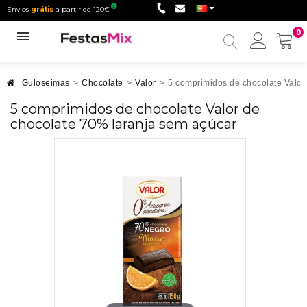
Envios
grátis
a partir de 120€
0
Minha
conta
Guloseimas
>
Chocolate
>
Valor
>
5 comprimidos de chocolate Valor
5 comprimidos de chocolate Valor de
chocolate 70% laranja sem açúcar