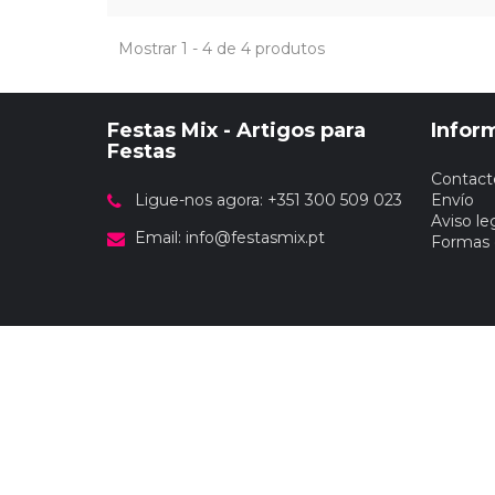
Mostrar 1 - 4 de 4 produtos
Festas Mix - Artigos para
Infor
Festas
Contact
Ligue-nos agora: +351 300 509 023
Envío
Aviso le
Email:
info@festasmix.pt
Formas