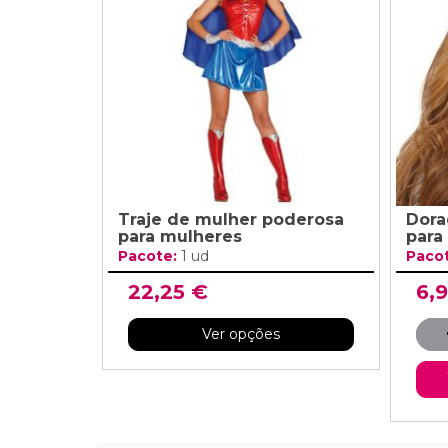
Grinaldas Cas
Ver Mais
Ver Mais
Decoração Aniv
Ver Mais
Ver Mais
Traje de mulher poderosa
Dora
para mulheres
para
Pacote:
1 ud
Paco
22,25 €
6,
Ver opções