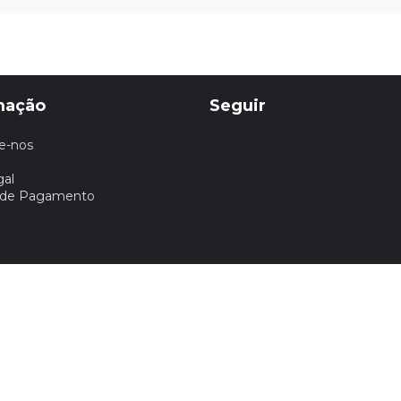
mação
Seguir
e-nos
gal
 de Pagamento