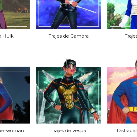
e Hulk
Trajes de Gamora
Traje
uperwoman
Trajes de vespa
Disfrac