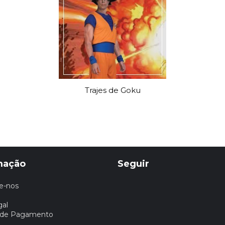
Trajes de Goku
mação
Seguir
e-nos
gal
 de Pagamento