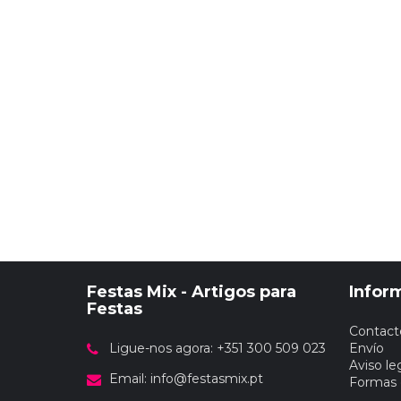
Festas Mix - Artigos para
Infor
Festas
Contact
Ligue-nos agora: +351 300 509 023
Envío
Aviso le
Email:
info@festasmix.pt
Formas