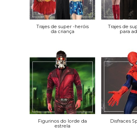
Grinaldas Cas
Ver Mais
Ver Mais
Decoração Aniv
Ver Mais
Ver Mais
Trajes de super -heróis
Trajes de su
da criança
para ad
Figurinos do lorde da
Disfraces 
estrela