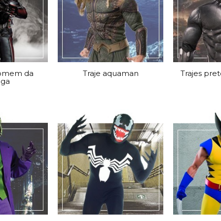
homem da
Traje aquaman
Trajes pre
iga