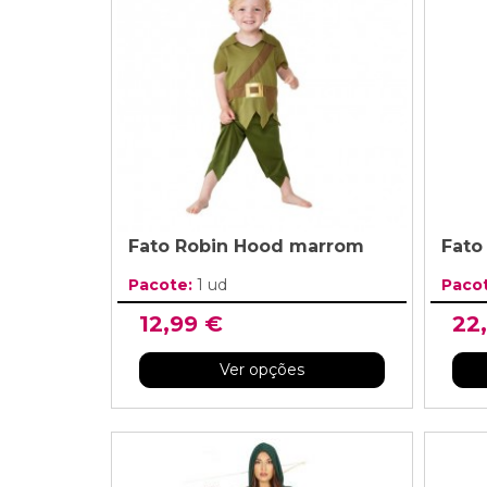
Fato Robin Hood marrom
Fato 
Pacote:
1 ud
Paco
12,99 €
22
Ver opções