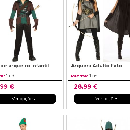
de arqueiro infantil
Arquera Adulto Fato
te:
1 ud
Pacote:
1 ud
,99 €
28,99 €
Ver opções
Ver opções