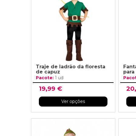
Grinaldas Cas
Ver Mais
Ver Mais
Decoração Aniv
Ver Mais
Ver Mais
Traje de ladrão da floresta
Fant
de capuz
para
Pacote:
1 ud
Paco
19,99 €
20
Ver opções