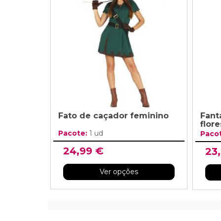
Fato de caçador feminino
Fant
flor
Pacote:
1 ud
Paco
24,99 €
23
Ver opções