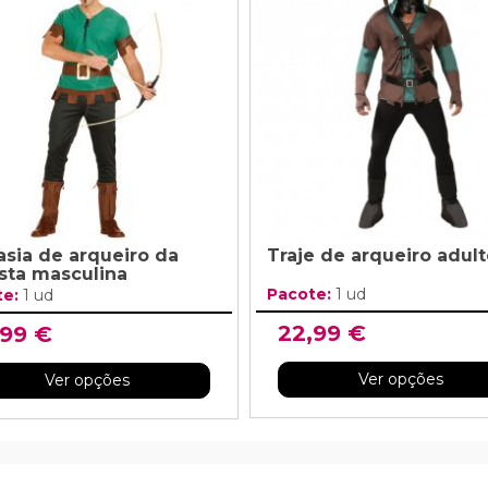
asia de arqueiro da
Traje de arqueiro adul
esta masculina
Pacote:
1 ud
te:
1 ud
22,99 €
,99 €
Ver opções
Ver opções