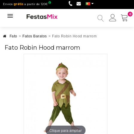
Envios
grátis
a partir de 120€
0
Minha
conta
Fato
>
Fatos Baratos
>
Fato Robin Hood marrom
Fato Robin Hood marrom
Clique para ampliar