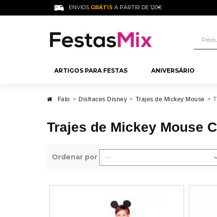
ENVIOS
GRÁTIS
A PARTIR DE 120€
ARTIGOS PARA FESTAS
ANIVERSÁRIO
FESTAS PARA A
ANIVERSÁRI
COMPRAR PO
ADEREÇOS P
O QUE PRECI
Fato
>
Disfraces Disney
>
Trajes de Mickey Mouse
>
T
CASAMENTO
DECORAR?
Trajes de Mickey Mouse C
Festa Anos 80
Aniversário 18 
Gomas
Cartazes para
Decoração Bat
Festa Hippie
Aniversário 30
Gomas por Cor
Sparkles Casa
Decoração Bat
Ordenar por
Festa Hawaiana
Aniversário 40
Gomas de Sabo
Balões para C
Decoração Mes
Festa Neon
Aniversário 50
Gomas Açucar
Confete para 
Candy Bar Bat
Festa Mexicana
Aniversário 60
Gomas a Grane
Placas para C
Festa Hollywood
Aniversário H
Gomas Gigant
Ver Mais
Pompons para
Aniversário Mu