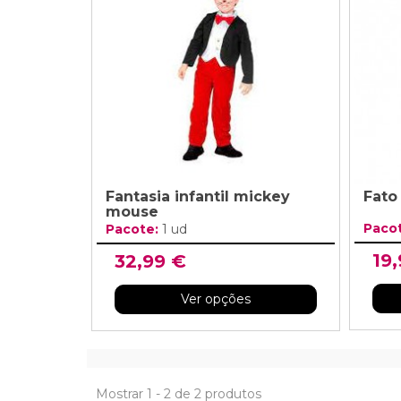
Grinaldas Cas
Ver Mais
Ver Mais
Decoração Aniv
Ver Mais
Ver Mais
Fantasia infantil mickey
Fato
mouse
Paco
Pacote:
1 ud
19
32,99 €
Ver opções
Mostrar 1 - 2 de 2 produtos