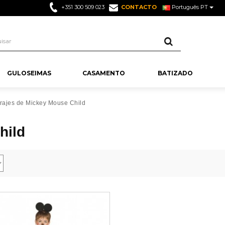
+351 300 509 023
CONTACTO
Português PT
Pesquisar
GULOSEIMAS
CASAMENTO
BATIZADO
DULTOS
O ADULTOS
R TIPO
ARA
SA
FESTAS INFANTIS
ANIVERSÁRIO TEMÁTICOS
GULOSEIMAS
NÃO PODE FALTAR
INDISPENSÁVEIS NA SUA
FESTAS ESPE
ENFEITES D
GOMAS PAR
ACESSÓRIO
rajes de Mickey Mouse Child
S
ADULTOS
DESTACADAS
DECORAÇÃO
ANIVERSÁR
hild
Anos
Festa Ladybug
Decoração Carro de Casamento
Festa Graduaçã
Gomas para A
Candy Bar C
 Casamento
izado Menina
Aniversário Anos 80
Marshamallows
Velas Batizado
Balões de Nú
 Anos
es
Festa Harry Potter
Letras para Casamentos
Festa Casamen
Gomas para
Figuras para
mento
izado Menino
Aniversário Hippie
Línguas de Gomas
Balões para Batizado
Balões de Let
 Anos
res
Festa Pj Mask
Cones de Arroz Casamento
Festa Batizado
Gomas para 
Árvore de Di
asamento
a Batizado
Aniversário Hawaiano
Gomas de Sushi
Figuras Bolos Batizado
Balões de Ani
 Anos
adas
Festa de Animais
Lanternas Chinesas para
Festa Comunh
Gomas para
Gaiolas Deco
Casamento
izado
Aniversário Hollywood
Gomas de Coração
Grinalda Batizado
Velas de Aniv
 Anos
l
Festa Unicórnio
Casamento
Festa Chá de B
Gomas para 
Velas para C
asamento
Aniversário Casino
Beijos Gomas
Bandeirolas Batizado
Photo Booth 
omem
es
Festa Patrulha Pata
Pinhatas para Casamento
Gomas Hallo
Árvore dos D
 Casamento
Aniversário Anos 70
Amoras de Gomas
Pinhatas Ani
Ver Mais
lher
Gomas Natal