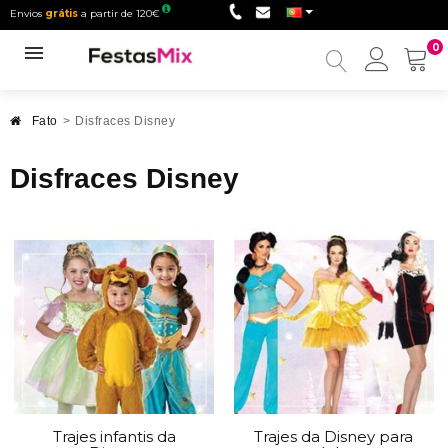
Envios
grátis
a partir de 120€
0
Minha
conta
Fato
>
Disfraces Disney
Disfraces Disney
Trajes infantis da
Trajes da Disney para