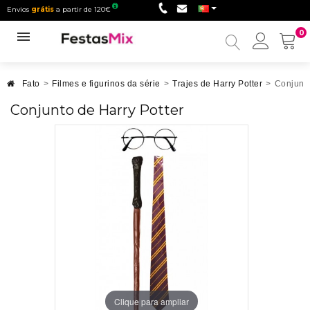
Envios
grátis
a partir de 120€
0
Minha
conta
Fato
>
Filmes e figurinos da série
>
Trajes de Harry Potter
>
Conjunto
Conjunto de Harry Potter
Clique para ampliar