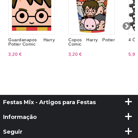
Guardanapos Harry
Copos Harry Potter
4 Óc
Potter Comic
Comic
3,20 €
3,20 €
5,99
Festas Mix - Artigos para Festas
Informação
Seguir