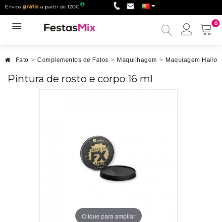
Envios
grátis
a partir de 120€
0
Minha
conta
Fato
>
Complementos de Fatos
>
Maquilhagem
>
Maquiagem Hallo
Pintura de rosto e corpo 16 ml
Clique para ampliar