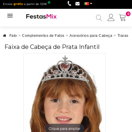
Envios
grátis
a partir de 120€
0
Minha
conta
Fato
>
Complementos de Fatos
>
Acessórios para Cabeça
>
Tiaras
>
Faixa de Cabeça de Prata Infantil
Clique para ampliar