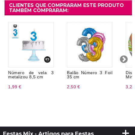
CLIENTES QUE COMPRARAM ESTE PRODUTO
TAMBÉM COMPRARAM:
Número de vela 3
Balão Número 3 Foil
Dis
metalizou 8,5 cm
35 cm
Minn
1,99 €
2,50 €
3,25
Festas Mix - Artigos para Festas