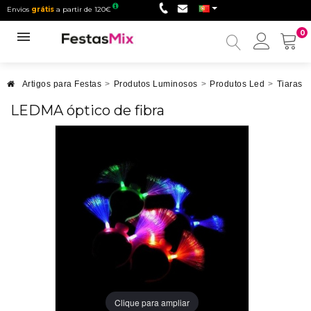
Envios
grátis
a partir de 120€
0
Minha
conta
Artigos para Festas
>
Produtos Luminosos
>
Produtos Led
>
Tiaras 
LEDMA óptico de fibra
Clique para ampliar