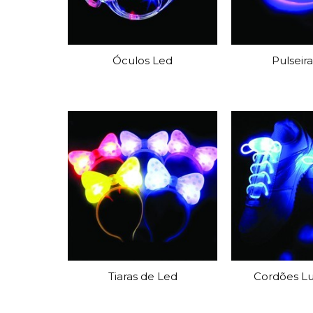
Grinaldas Cas
Ver Mais
Ver Mais
Decoração Aniv
Ver Mais
Ver Mais
Óculos Led
Pulseir
Tiaras de Led
Cordões L