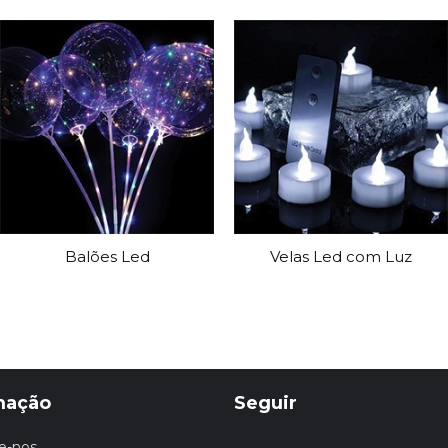
Balões Led
Velas Led com Luz
mação
Seguir
e-nos