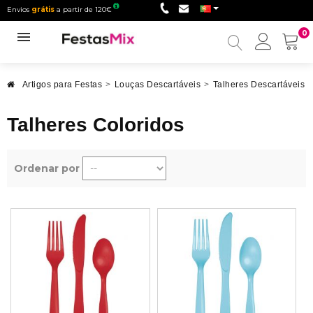
Envios
grátis
a partir de 120€
0
Minha
conta
Artigos para Festas
>
Louças Descartáveis
>
Talheres Descartáveis
Talheres Coloridos
Ordenar por