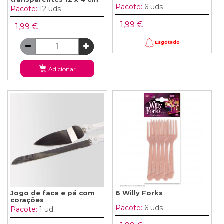
Pacote:
6 uds
Pacote:
12 uds
1,99 €
1,99 €
Esgotado
Adicionar
Jogo de faca e pá com
6 Willy Forks
corações
Pacote:
6 uds
Pacote:
1 ud