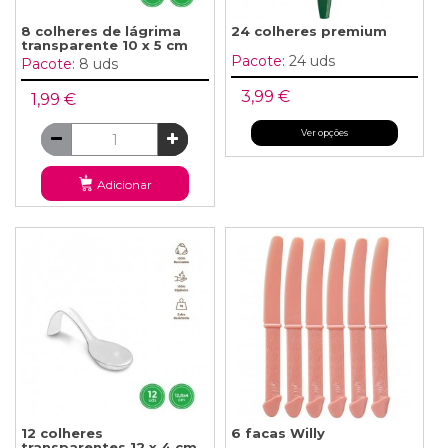
8 colheres de lágrima
24 colheres premium
transparente 10 x 5 cm
Pacote:
24 uds
Pacote:
8 uds
3,99 €
1,99 €
Ver opções
Adicionar
12 colheres
6 facas Willy
transparentes 12 x 4 cm