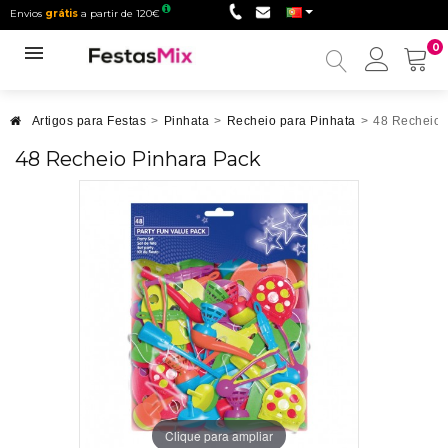
Envios
grátis
a partir de 120€
0
Minha
conta
Artigos para Festas
>
Pinhata
>
Recheio para Pinhata
>
48 Recheio 
48 Recheio Pinhara Pack
Clique para ampliar