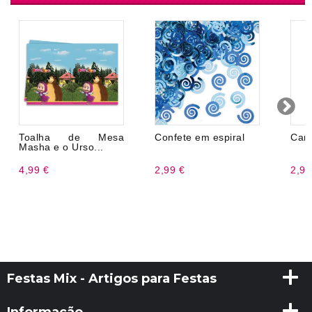
Toalha de Mesa
Confete em espiral
Can
Masha e o Urso...
4,99 €
2,99 €
2,99
Festas Mix - Artigos para Festas