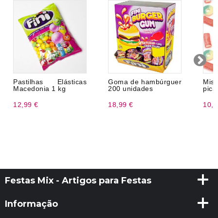
Pastilhas Elásticas
Goma de hambúrguer
Mis
Macedonia 1 kg
200 unidades
pica 
12,99 €
18,99 €
10,9
Festas Mix - Artigos para Festas
Informação