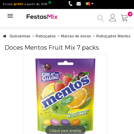
Envios
grátis
a partir de 120€
0
Minha
conta
Guloseimas
>
Rebuçados
>
Marcas de doces
>
Rebuçados Mentos
Doces Mentos Fruit Mix 7 packs
Clique para ampliar