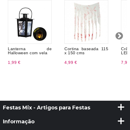
Lanterna de
Cortina baseada 115
Crâ
Halloween com vela
x 150 cms
LED
1,99 €
4,99 €
7,99
Festas Mix - Artigos para Festas
Informação