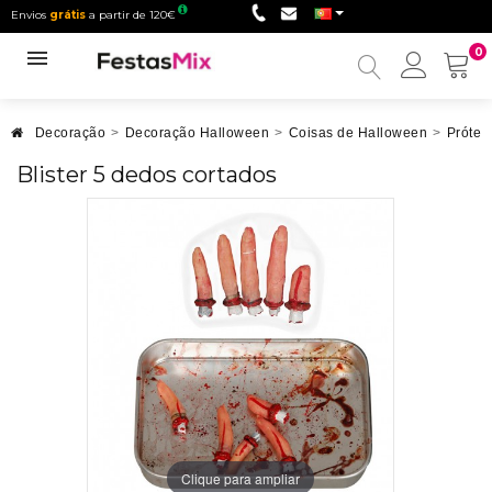
Envios
grátis
a partir de 120€
0
Minha
conta
Decoração
>
Decoração Halloween
>
Coisas de Halloween
>
Prótes
Blister 5 dedos cortados
Clique para ampliar