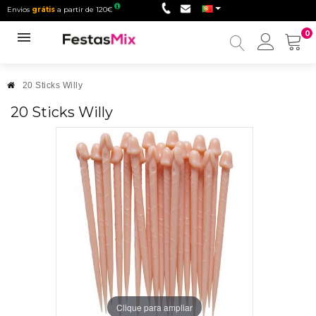
Envios
grátis
a partir de 120€
0
Minha
conta
20 Sticks Willy
20 Sticks Willy
Clique para ampliar