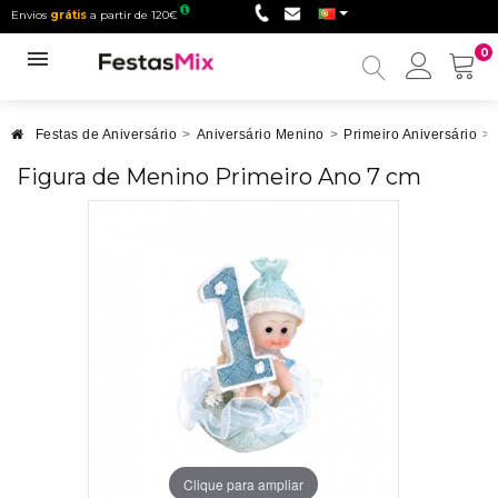
Envios
grátis
a partir de 120€
0
Minha
conta
Festas de Aniversário
>
Aniversário Menino
>
Primeiro Aniversário
>
Figura de Menino Primeiro Ano 7 cm
Clique para ampliar