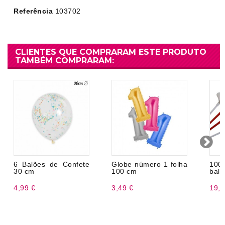
Referência
103702
CLIENTES QUE COMPRARAM ESTE PRODUTO
TAMBÉM COMPRARAM:
6 Balões de Confete
Globe número 1 folha
100
30 cm
100 cm
balõ
4,99 €
3,49 €
19,9