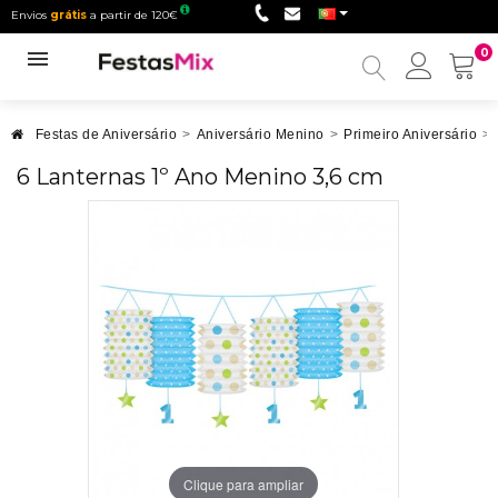
Envios
grátis
a partir de 120€
0
Minha
conta
Festas de Aniversário
>
Aniversário Menino
>
Primeiro Aniversário
>
6 Lanternas 1º Ano Menino 3,6 cm
Clique para ampliar