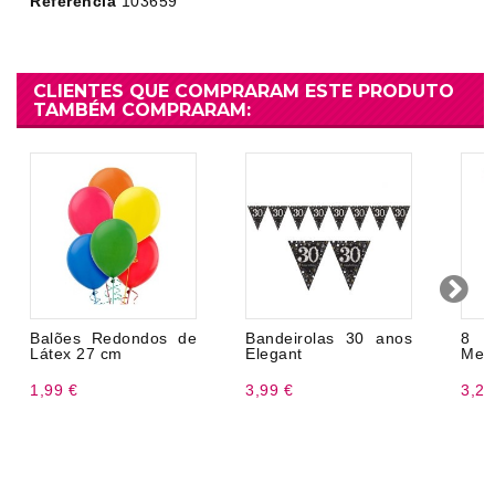
Referência
103659
CLIENTES QUE COMPRARAM ESTE PRODUTO
TAMBÉM COMPRARAM:
Balões Redondos de
Bandeirolas 30 anos
8 
Látex 27 cm
Elegant
Meni
1,99 €
3,99 €
3,20