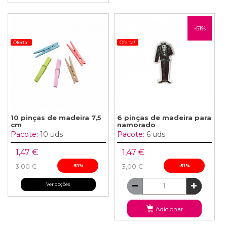
-51%
Oferta!
Oferta!
10 pinças de madeira 7,5
6 pinças de madeira para
cm
namorado
Pacote:
10 uds
Pacote:
6 uds
1,47 €
1,47 €
3,00 €
-51%
3,00 €
-51%
Ver opções
Adicionar