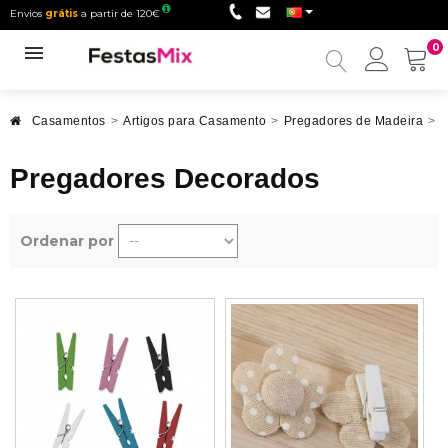
Envios
grátis
a partir de 120€
0
Minha
conta
Casamentos
>
Artigos para Casamento
>
Pregadores de Madeira
>
P
Pregadores Decorados
Ordenar por