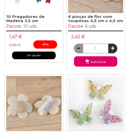
10 Pregadores de
6 pinças de flor com
Madeira 3,5 cm
toupeiras 4,5 cm x 4,5 cm
Pacote:
10 uds
Pacote:
6 uds
1,47 €
2,45 €
2,99 €
-51%
Ver opções
Adicionar