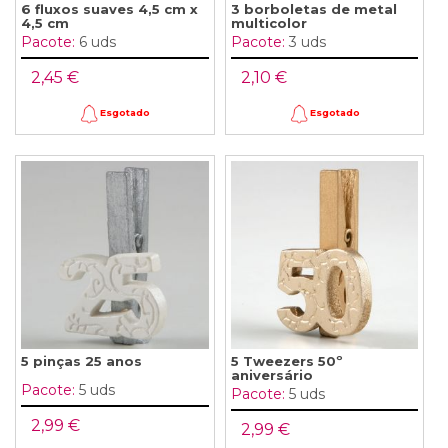
6 fluxos suaves 4,5 cm x
3 borboletas de metal
4,5 cm
multicolor
Pacote:
6 uds
Pacote:
3 uds
2,45 €
2,10 €
Esgotado
Esgotado
5 pinças 25 anos
5 Tweezers 50º
aniversário
Pacote:
5 uds
Pacote:
5 uds
2,99 €
2,99 €