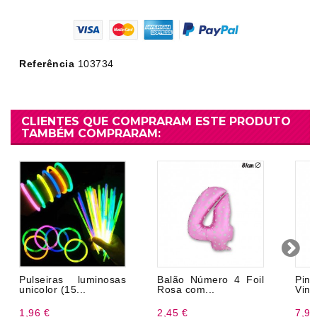
Referência
103734
CLIENTES QUE COMPRARAM ESTE PRODUTO
TAMBÉM COMPRARAM:
Pulseiras luminosas
Balão Número 4 Foil
Pi
unicolor (15...
Rosa com...
Ving
1,96 €
2,45 €
7,99