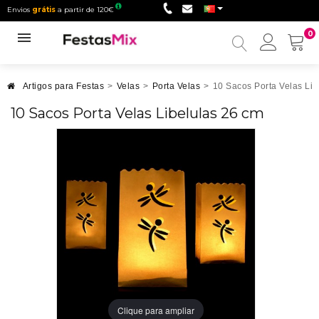
Envios
grátis
a partir de 120€
0
Minha
conta
Artigos para Festas
>
Velas
>
Porta Velas
>
10 Sacos Porta Velas Lib
10 Sacos Porta Velas Libelulas 26 cm
Clique para ampliar