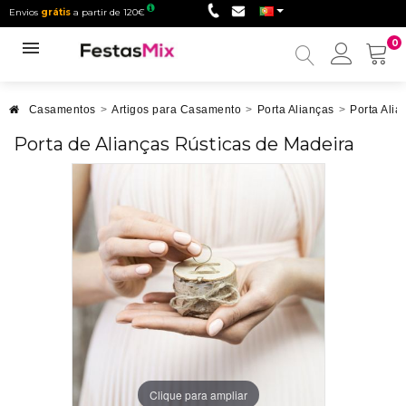
Envios
grátis
a partir de 120€
0
Minha
conta
Casamentos
>
Artigos para Casamento
>
Porta Alianças
>
Porta Ali
Porta de Alianças Rústicas de Madeira
Clique para ampliar