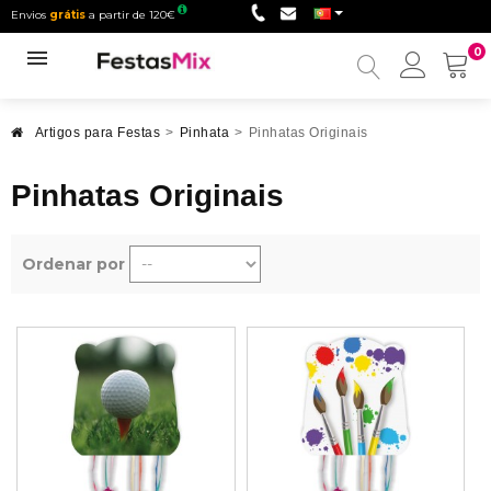
Envios
grátis
a partir de 120€
0
Minha
conta
Artigos para Festas
>
Pinhata
>
Pinhatas Originais
Pinhatas Originais
Ordenar por