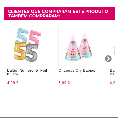
CLIENTES QUE COMPRARAM ESTE PRODUTO
TAMBÉM COMPRARAM:
Balão Número 5 Foil
Chapéus Cry Babies
Bal
86 cm
Babi
4,99 €
3,99 €
4,99