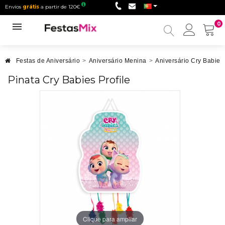
Envios
grátis
a partir de 120€
0
Minha
conta
Festas de Aniversário
>
Aniversário Menina
>
Aniversário Cry Babies
Pinata Cry Babies Profile
Clique para ampliar