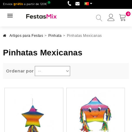
Envios
grátis
a partir de 120€
0
Minha
conta
Artigos para Festas
>
Pinhata
>
Pinhatas Mexicanas
Pinhatas Mexicanas
Ordenar por