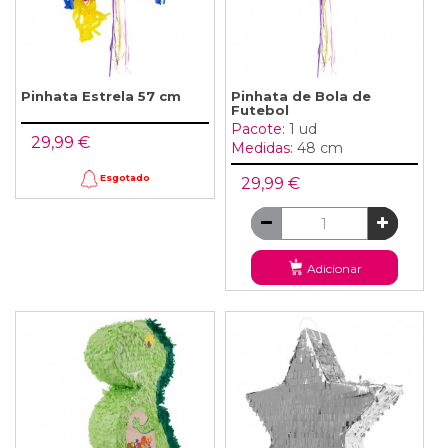
Pinhata Estrela 57 cm
Pinhata de Bola de
Futebol
Pacote:
1 ud
29,99 €
Medidas:
48 cm
Esgotado
29,99 €
Adicionar