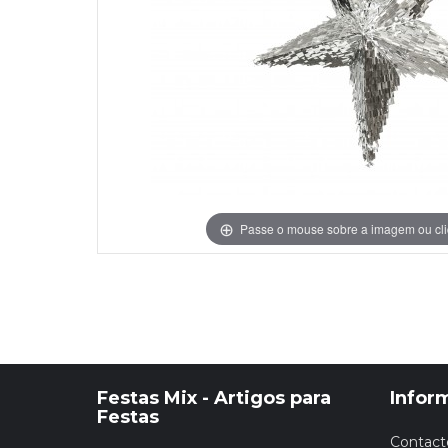
Grinaldas Cas
Ver Mais
Ver Mais
Decoração Aniv
Ver Mais
Ver Mais
Passe o mouse sobre a imagem ou cli
Festas Mix - Artigos para
Infor
Festas
Contact