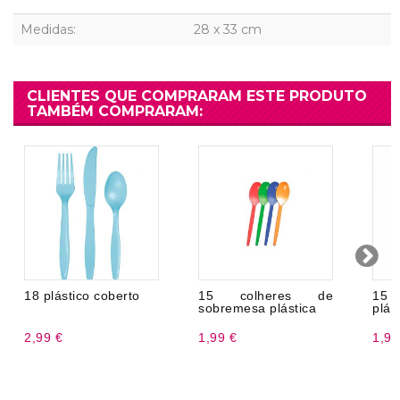
Medidas:
28 x 33 cm
CLIENTES QUE COMPRARAM ESTE PRODUTO
TAMBÉM COMPRARAM:
18 plástico coberto
15 colheres de
15
sobremesa plástica
plás
2,99 €
1,99 €
1,99