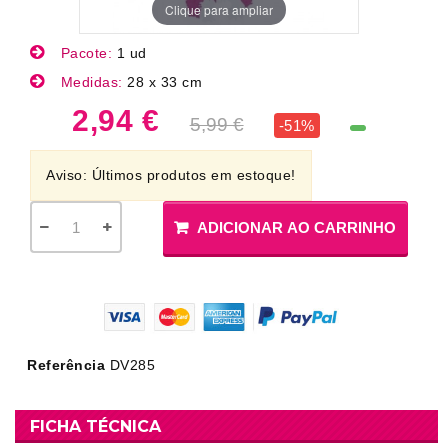
Clique para ampliar
Pacote:
1 ud
Medidas:
28 x 33 cm
2,94 €
5,99 €
-51%
Aviso: Últimos produtos em estoque!
ADICIONAR AO CARRINHO
Referência
DV285
FICHA TÉCNICA