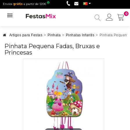
Envios
grátis
a partir de 120€
0
Minha
conta
Artigos para Festas
>
Pinhata
>
Pinhatas Infantis
>
Pinhata Pequena 
Pinhata Pequena Fadas, Bruxas e
Princesas