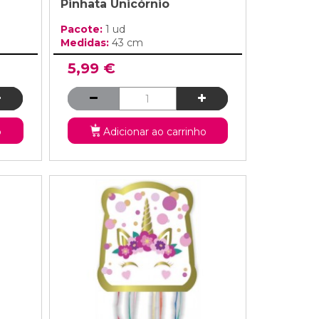
Pinhata Unicórnio
Pacote:
1 ud
Medidas:
43 cm
5,99 €
o
Adicionar ao carrinho