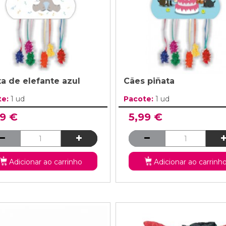
ta de elefante azul
Cães piñata
te:
1 ud
Pacote:
1 ud
99 €
5,99 €
Adicionar ao carrinho
Adicionar ao carrinh