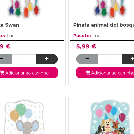
ta Swan
Piñata animal del bosq
te:
1 ud
Pacote:
1 ud
99 €
5,99 €
Adicionar ao carrinho
Adicionar ao carrinh