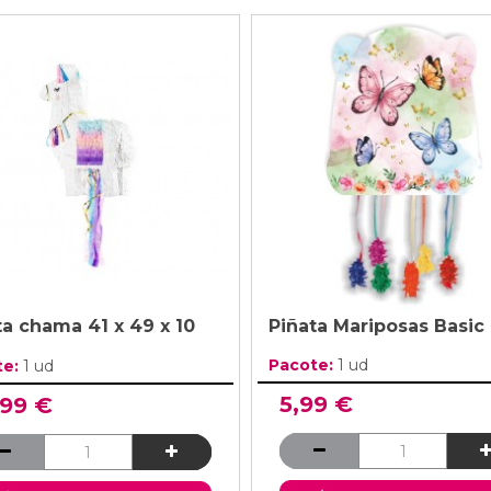
ta chama 41 x 49 x 10
Piñata Mariposas Basic
Pacote:
1 ud
te:
1 ud
5,99 €
,99 €