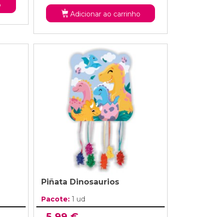
o
Adicionar ao carrinho
Piñata Dinosaurios
Pacote:
1 ud
5,99 €