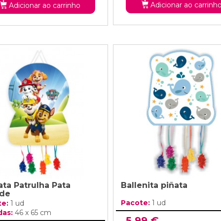
Adicionar ao carrinh
Adicionar ao carrinho
ata Patrulha Pata
Ballenita piñata
de
Pacote:
1 ud
te:
1 ud
das:
46 x 65 cm
5,99 €