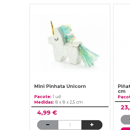
Mini Pinhata Unicorn
Piña
cm
Pacote:
1 ud
Paco
Medidas:
8 x 8 x 2,5 cm
23
4,99 €