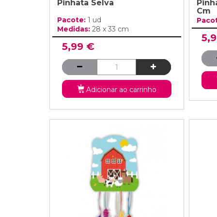
Pinhata Selva
Pinh
Cm
Pacote:
1 ud
Paco
Medidas:
28 x 33 cm
5,
5,99 €
Adicionar ao carrinho