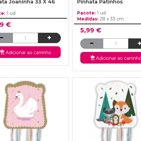
ata Joaninha 33 X 46
Pinhata Patinhos
Pacote:
1 ud
te:
1 ud
Medidas:
28 x 33 cm
99 €
5,99 €
Adicionar ao carrinho
Adicionar ao carrinh