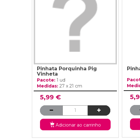
Grinaldas Cas
Ver Mais
Ver Mais
Decoração Aniv
Ver Mais
Ver Mais
Pinhata Porquinha Pig
Pinh
Vinheta
Paco
Pacote:
1 ud
Medi
Medidas:
27 x 21 cm
5,
5,99 €
Adicionar ao carrinho