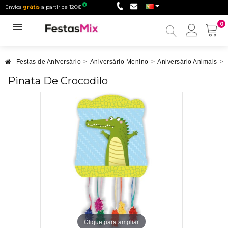
Envios
grátis
a partir de 120€
0
Minha
conta
Festas de Aniversário
>
Aniversário Menino
>
Aniversário Animais
>
Pinata De Crocodilo
Clique para ampliar