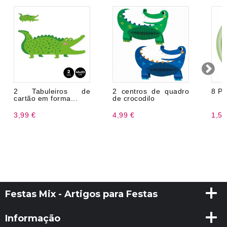
2 Tabuleiros de
2 centros de quadro
8 Pr
cartão em forma...
de crocodilo
3,99 €
4,99 €
1,57
Festas Mix - Artigos para Festas
Informação