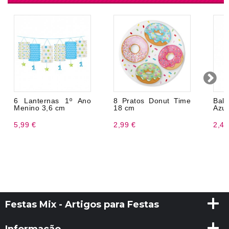
6 Lanternas 1º Ano
8 Pratos Donut Time
Bal
Menino 3,6 cm
18 cm
Azul
5,99 €
2,99 €
2,45
Festas Mix - Artigos para Festas