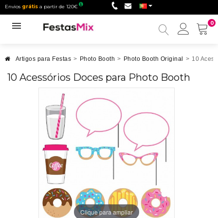
Envios
grátis
a partir de 120€
0
Minha
conta
Artigos para Festas
>
Photo Booth
>
Photo Booth Original
>
10 Acess
10 Acessórios Doces para Photo Booth
Clique para ampliar