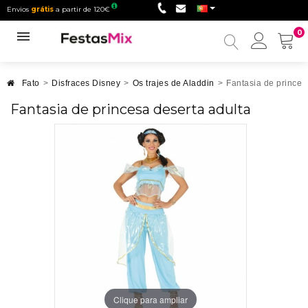
Envios
grátis
a partir de 120€
0
Minha
conta
Fato
>
Disfraces Disney
>
Os trajes de Aladdin
>
Fantasia de princes
Fantasia de princesa deserta adulta
Clique para ampliar