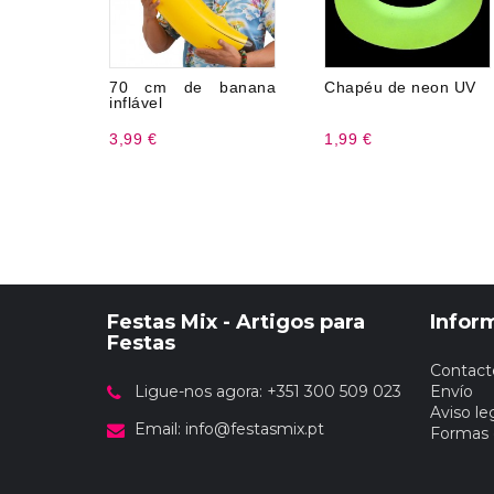
70 cm de banana
Chapéu de neon UV
inflável
3,99 €
1,99 €
Festas Mix - Artigos para
Infor
Festas
Contact
Ligue-nos agora: +351 300 509 023
Envío
Aviso le
Email:
info@festasmix.pt
Formas