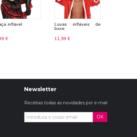
ça inflável
Luvas infláveis ​​de
Óculos c
boxe
discoteca
99 €
11,99 €
3,99 €
Newsletter
Recebas todas as novidades por e-mail
OK