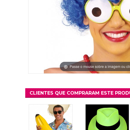
Grinaldas Cas
Ver Mais
Ver Mais
Decoração Aniv
Ver Mais
Ver Mais
Passe o mouse sobre a imagem ou cli
CLIENTES QUE COMPRARAM ESTE PRO