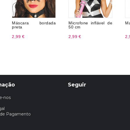
Máscara bordada
Microfone inflável de
Ma
preta
50 cm
2,99 €
2,99 €
2,
mação
Seguir
e-nos
gal
 de Pagamento