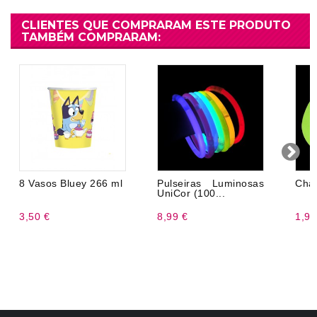
CLIENTES QUE COMPRARAM ESTE PRODUTO
TAMBÉM COMPRARAM:
8 Vasos Bluey 266 ml
Pulseiras Luminosas
Cha
UniCor (100...
3,50 €
8,99 €
1,99