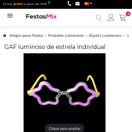
Envios
grátis
a partir de 120€
0
Minha
conta
Artigos para Festas
>
Produtos Luminosos
>
Óculos Luminosos
>
GAF
GAF luminoso de estrela individual
Clique para ampliar