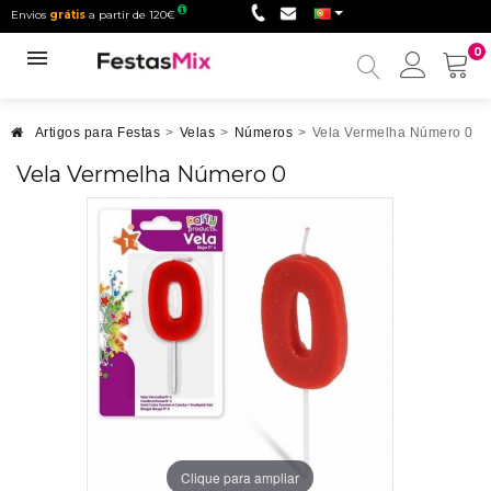
Envios
grátis
a partir de 120€
0
Minha
conta
Artigos para Festas
>
Velas
>
Números
>
Vela Vermelha Número 0
Vela Vermelha Número 0
Clique para ampliar