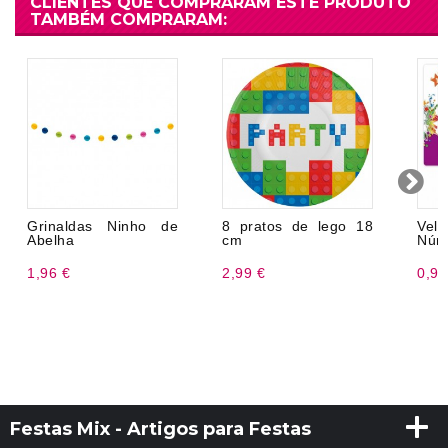
CLIENTES QUE COMPRARAM ESTE PRODUTO
TAMBÉM COMPRARAM:
Grinaldas Ninho de
8 pratos de lego 18
Ve
Abelha
cm
Núm
1,96 €
2,99 €
0,99
Festas Mix - Artigos para Festas