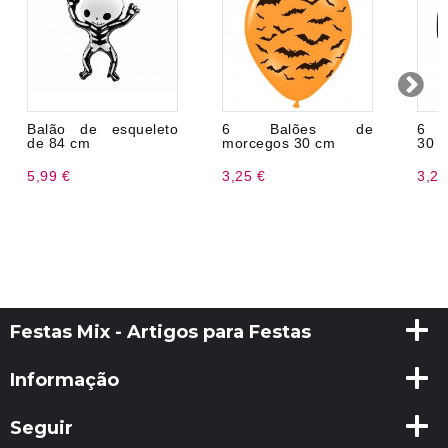
Balão de esqueleto
6 Balões de
6 B
de 84 cm
morcegos 30 cm
30 
5,99 €
3,25 €
3,25
Festas Mix - Artigos para Festas
Informação
Seguir