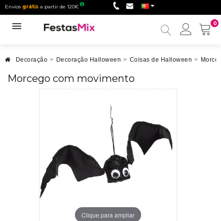
Envios
grátis
a partir de 120€
0
Minha
conta
Decoração
>
Decoração Halloween
>
Coisas de Halloween
>
Morce
Morcego com movimento
Clique para ampliar