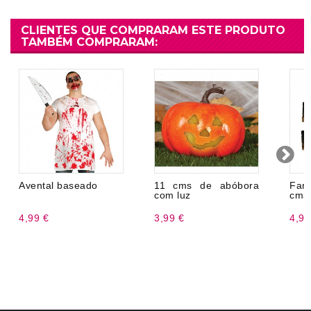
CLIENTES QUE COMPRARAM ESTE PRODUTO
TAMBÉM COMPRARAM:
Avental baseado
11 cms de abóbora
Fan
com luz
cms
4,99 €
3,99 €
4,99