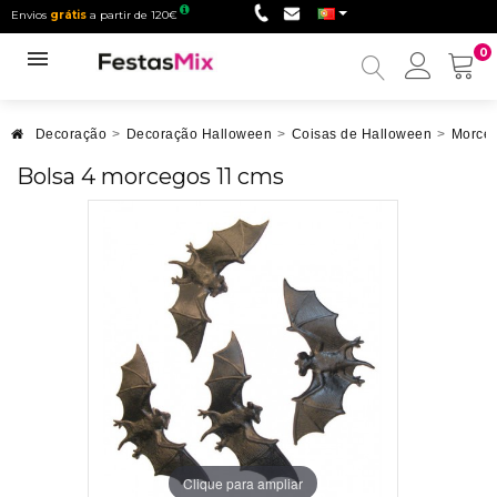
Envios
grátis
a partir de 120€
0
Minha
conta
Decoração
>
Decoração Halloween
>
Coisas de Halloween
>
Morce
Bolsa 4 morcegos 11 cms
Clique para ampliar