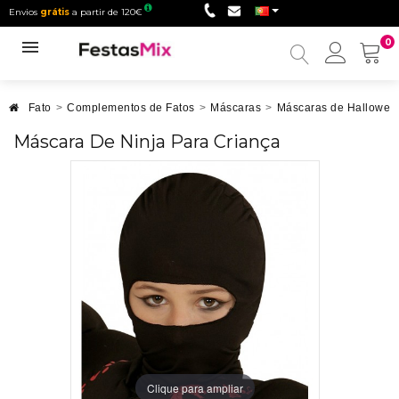
Envios
grátis
a partir de 120€
0
Minha
conta
Fato
>
Complementos de Fatos
>
Máscaras
>
Máscaras de Hallowee
Máscara De Ninja Para Criança
Clique para ampliar