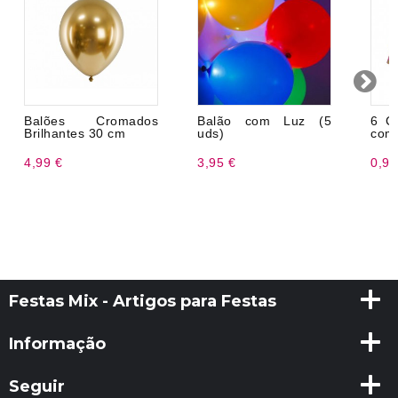
Balões Cromados
Balão com Luz (5
6 C
Brilhantes 30 cm
uds)
com 
4,99 €
3,95 €
0,98
Festas Mix - Artigos para Festas
Informação
Seguir