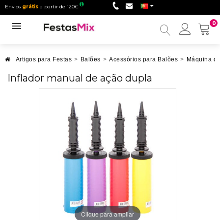
Envios
grátis
a partir de 120€
0
Minha
conta
Artigos para Festas
>
Balões
>
Acessórios para Balões
>
Máquina de
Inflador manual de ação dupla
Clique para ampliar